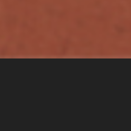
Alternative story
ABOUT 60MM BAND
Формирование группы 60mm происходило в 2003-
2004 годах, когда два школьных приятеля — гитарист